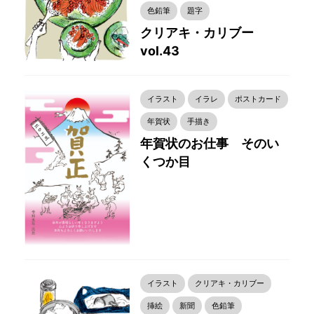
色鉛筆
題字
クリアキ・カリブー
vol.43
イラスト
イラレ
ポストカード
年賀状
手描き
年賀状のお仕事 そのい
くつか目
イラスト
クリアキ・カリブー
挿絵
新聞
色鉛筆