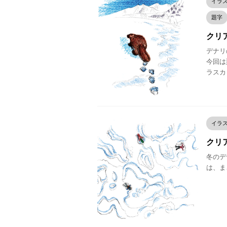
イラ
題字
クリア
デナリの
今回は
ラスカ
イラ
クリア
冬のデナ
は、ま