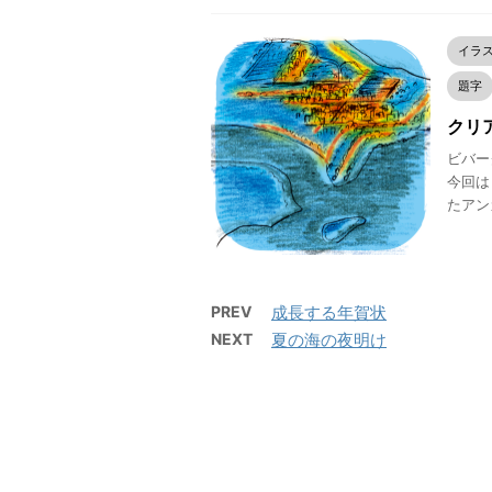
イラ
題字
クリア
ビバー
今回は
たアン
PREV
成長する年賀状
NEXT
夏の海の夜明け