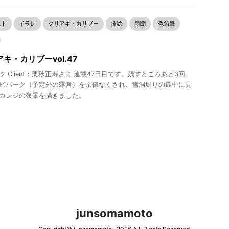
スト
イラレ
クリアキ・カリブー
挿絵
新聞
色鉛筆
キ・カリブーvol.47
ク Client：栗秋正寿さま 連載47日目です。残すところあと3回。
ビバーク（予定外の露営）を余儀なくされ、雪洞堀りの最中に見
カレジの夜景を描きました。
junsomamoto