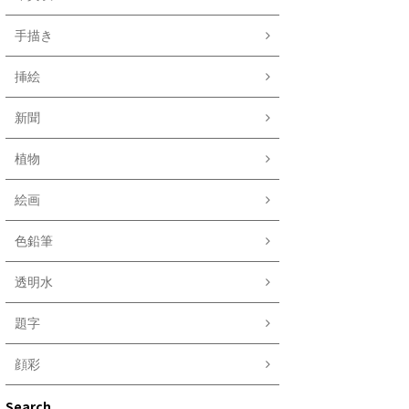
手描き
挿絵
新聞
植物
絵画
色鉛筆
透明水
題字
顔彩
Search