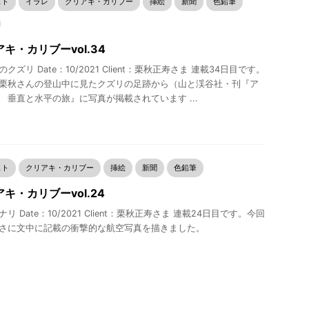
スト
イラレ
クリアキ・カリブー
挿絵
新聞
色鉛筆
キ・カリブーvol.34
クズリ Date：10/2021 Client：栗秋正寿さま 連載34日目です。
栗秋さんの登山中に見たクズリの足跡から（山と渓谷社・刊『ア
 垂直と水平の旅』に写真が掲載されています ...
スト
クリアキ・カリブー
挿絵
新聞
色鉛筆
キ・カリブーvol.24
リ Date：10/2021 Client：栗秋正寿さま 連載24日目です。今回
さに文中に記載の衝撃的な航空写真を描きました。