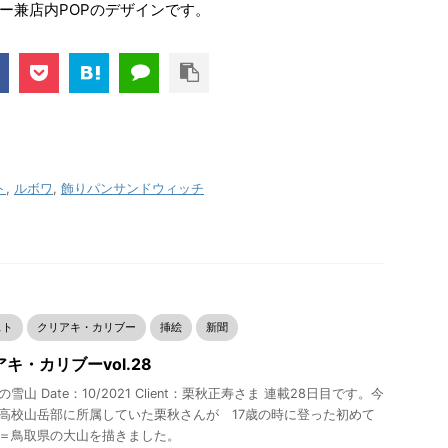
ー兼店内POPのデザインです。
ト
,
ルボワ
,
飾りパンサンドウィッチ
スト
クリアキ・カリブー
挿絵
新聞
キ・カリブーvol.28
雪山 Date：10/2021 Client：栗秋正寿さま 連載28日目です。今
高校山岳部に所属していた栗秋さんが 17歳の時に登った初めて
＝鳥取県の大山を描きました。