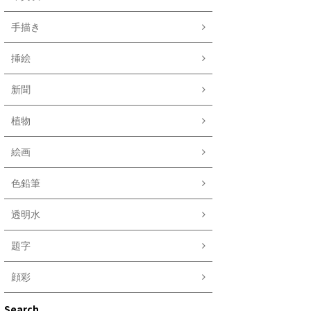
手描き
挿絵
新聞
植物
絵画
色鉛筆
透明水
題字
顔彩
Search