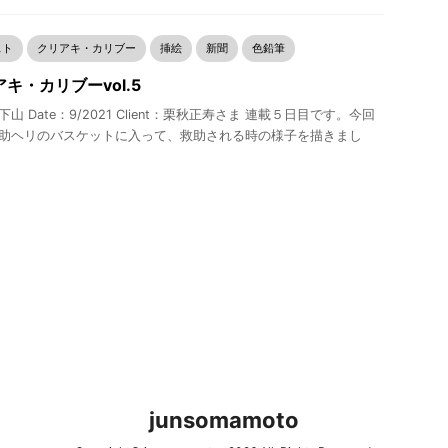
スト
クリアキ・カリブー
挿絵
新聞
色鉛筆
キ・カリブーvol.5
山 Date：9/2021 Client：栗秋正寿さま 連載５日目です。今回
助ヘリのバスケットに入って、救助される時の様子を描きまし
junsomamoto