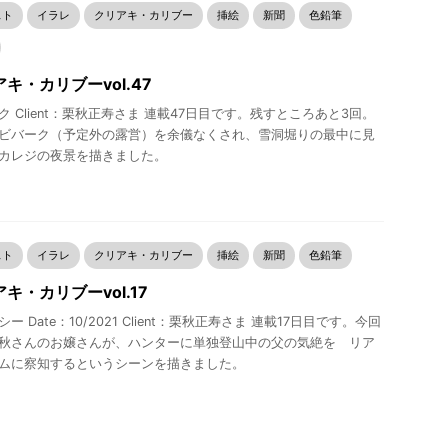
スト
イラレ
クリアキ・カリブー
挿絵
新聞
色鉛筆
キ・カリブーvol.47
ク Client：栗秋正寿さま 連載47日目です。残すところあと3回。
ビバーク（予定外の露営）を余儀なくされ、雪洞堀りの最中に見
カレジの夜景を描きました。
スト
イラレ
クリアキ・カリブー
挿絵
新聞
色鉛筆
キ・カリブーvol.17
ー Date：10/2021 Client：栗秋正寿さま 連載17日目です。今回
秋さんのお嬢さんが、ハンターに単独登山中の父の気絶を リア
ムに察知するというシーンを描きました。