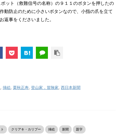
スポット（救難信号の名称）の９１１のボタンを押したの
作動防止のために小さいボタンなので、小指の爪を立て
お返事をくださいました。
ー
,
挿絵
,
栗秋正寿
,
登山家，冒険家
,
西日本新聞
スト
クリアキ・カリブー
挿絵
新聞
題字