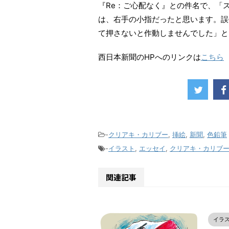
『Re：ご心配なく』との件名で、「
は、右手の小指だったと思います。誤
て押さないと作動しませんでした」と
西日本新聞のHPへのリンクは
こちら
-
クリアキ・カリブー
,
挿絵
,
新聞
,
色鉛筆
-
イラスト
,
エッセイ
,
クリアキ・カリブ
関連記事
イラ