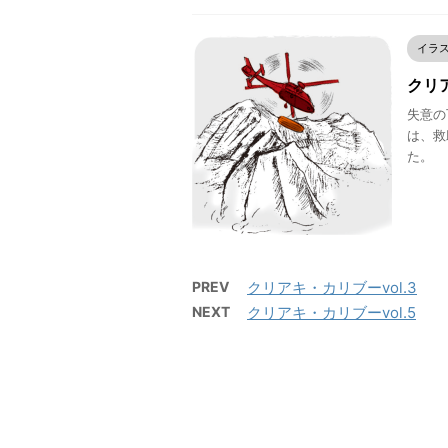
イラ
クリア
失意の下
は、救
た。
PREV
クリアキ・カリブーvol.3
NEXT
クリアキ・カリブーvol.5