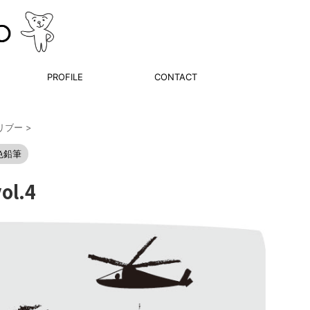
PROFILE
CONTACT
リブー
>
色鉛筆
l.4