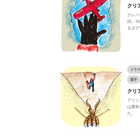
クリア
クレバ
回。今
るダグ
イラ
題字
クリア
アリジゴ
は栗秋
た。