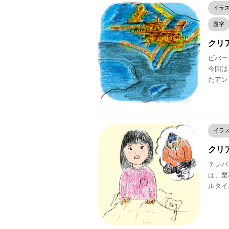
イラ
題字
クリア
ビバー
今回は
たアン
イラ
クリア
テレパシ
は、栗
ルタイ