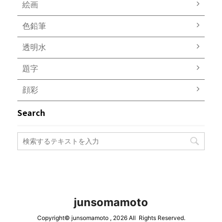
絵画
色鉛筆
透明水
題字
顔彩
Search
junsomamoto
Copyright© junsomamoto , 2026 All Rights Reserved.