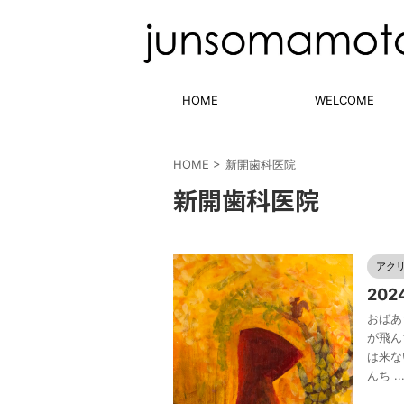
HOME
WELCOME
HOME
>
新開歯科医院
新開歯科医院
アク
202
おばあ
が飛ん
は来な
んち ..