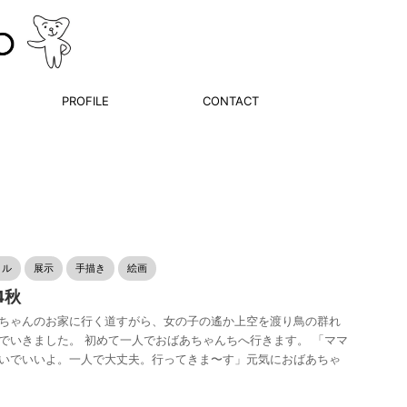
PROFILE
CONTACT
リル
展示
手描き
絵画
4秋
ちゃんのお家に行く道すがら、女の子の遙か上空を渡り鳥の群れ
でいきました。 初めて一人でおばあちゃんちへ行きます。 「ママ
いでいいよ。一人で大丈夫。行ってきま〜す」元気におばあちゃ
.