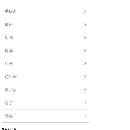
手描き
挿絵
新聞
植物
絵画
色鉛筆
透明水
題字
顔彩
Search