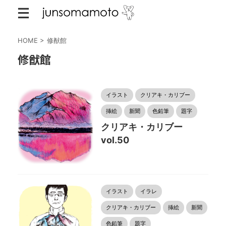
HOME
>
修猷館
修猷館
イラスト
クリアキ・カリブー
挿絵
新聞
色鉛筆
題字
クリアキ・カリブー
vol.50
イラスト
イラレ
クリアキ・カリブー
挿絵
新聞
色鉛筆
題字