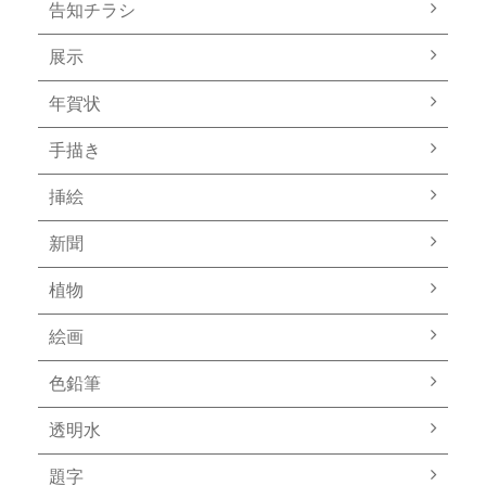
告知チラシ
展示
年賀状
手描き
挿絵
新聞
植物
絵画
色鉛筆
透明水
題字