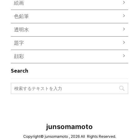
絵画
色鉛筆
透明水
題字
顔彩
Search
junsomamoto
Copyright© junsomamoto , 2026 All Rights Reserved.