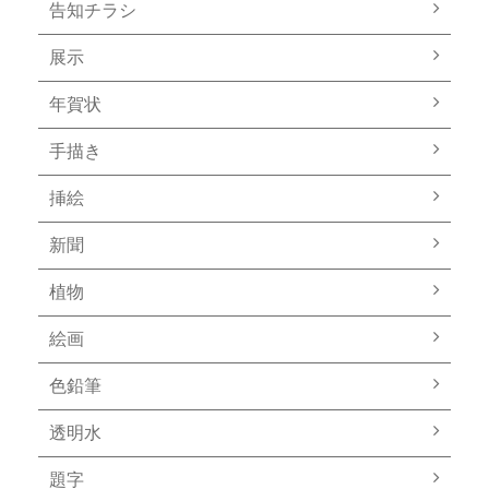
告知チラシ
展示
年賀状
手描き
挿絵
新聞
植物
絵画
色鉛筆
透明水
題字