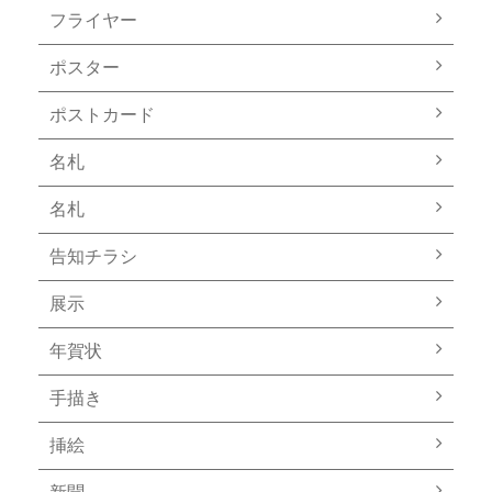
フライヤー
ポスター
ポストカード
名札
名札
告知チラシ
展示
年賀状
手描き
挿絵