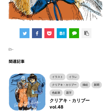
-
関連記事
イラスト
イラレ
クリアキ・カリブー
挿絵
新聞
色鉛筆
題字
クリアキ・カリブー
vol.48