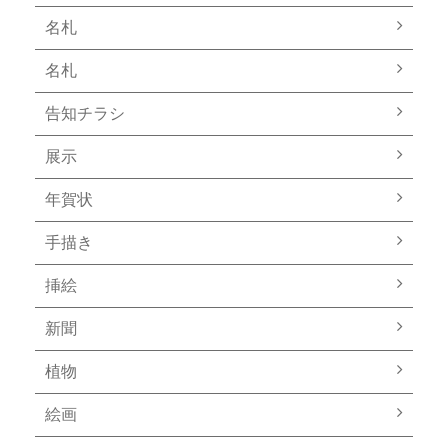
名札
名札
告知チラシ
展示
年賀状
手描き
挿絵
新聞
植物
絵画