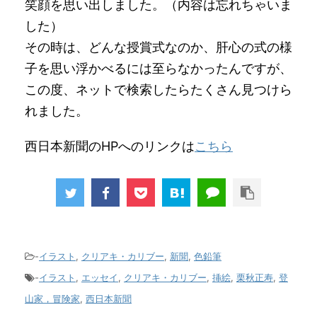
笑顔を思い出しました。（内容は忘れちゃいま
した）
その時は、どんな授賞式なのか、肝心の式の様
子を思い浮かべるには至らなかったんですが、
この度、ネットで検索したらたくさん見つけら
れました。
西日本新聞のHPへのリンクは
こちら
-
イラスト
,
クリアキ・カリブー
,
新聞
,
色鉛筆
-
イラスト
,
エッセイ
,
クリアキ・カリブー
,
挿絵
,
栗秋正寿
,
登
山家，冒険家
,
西日本新聞