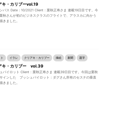
キ・カリブーvol.19
パス Date：10/2021 Client：栗秋正寿さま 連載19日目です。今
栗秋さんが初のビジネスクラスのフライトで、アラスカに向かう
描きました。
スト
イラレ
クリアキ・カリブー
挿絵
新聞
題字
キ・カリブー vol.39
ュパイロット Client：栗秋正寿さま 連載39日目です。今回は栗秋
サインした ブッシュパイロット：ダグさん所有のセスナの垂直
描きました。