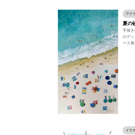
アク
夏の
手描きの
のデン
ース展
イラ