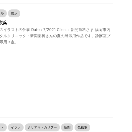
リル
展示
砂浜
イラストの仕事 Date：7/2021 Client：新開歯科さま 福岡市内
タルクリニック・新開歯科さんの夏の展示用作品です。診察室ブ
示用３点。
スト
イラレ
クリアキ・カリブー
新聞
色鉛筆