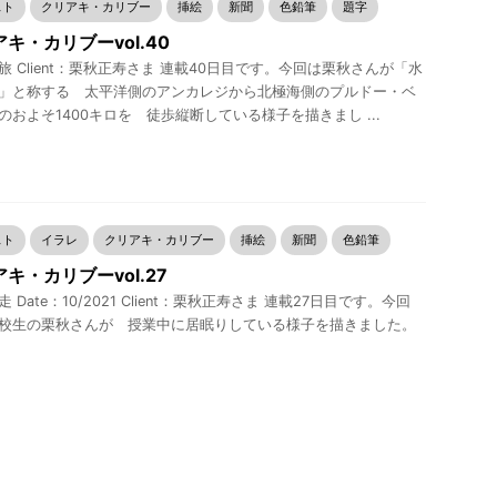
スト
クリアキ・カリブー
挿絵
新聞
色鉛筆
題字
キ・カリブーvol.40
旅 Client：栗秋正寿さま 連載40日目です。今回は栗秋さんが「水
」と称する 太平洋側のアンカレジから北極海側のプルドー・ベ
のおよそ1400キロを 徒歩縦断している様子を描きまし ...
スト
イラレ
クリアキ・カリブー
挿絵
新聞
色鉛筆
キ・カリブーvol.27
 Date：10/2021 Client：栗秋正寿さま 連載27日目です。今回
校生の栗秋さんが 授業中に居眠りしている様子を描きました。