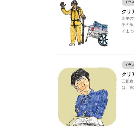
イラ
クリア
水平の
平の旅
イまで
イラ
クリア
三郡縦走
は、高