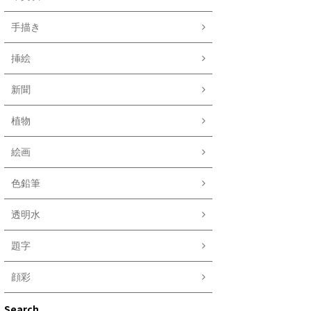
手描き
挿絵
新聞
植物
絵画
色鉛筆
透明水
題字
顔彩
Search