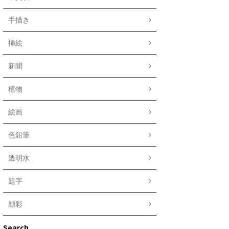
手描き
挿絵
新聞
植物
絵画
色鉛筆
透明水
題字
顔彩
Search