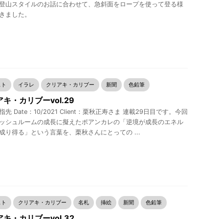
登山スタイルのお話に合わせて、急斜面をロープを使って登る様
きました。
スト
イラレ
クリアキ・カリブー
新聞
色鉛筆
キ・カリブーvol.29
先 Date：10/2021 Client：栗秋正寿さま 連載29日目です。今回
ッシュルームの成長に擬えたポアンカレの「逆境が成長のエネル
成り得る」という言葉を、栗秋さんにとっての ...
スト
クリアキ・カリブー
名札
挿絵
新聞
色鉛筆
キ・カリブーvol.32