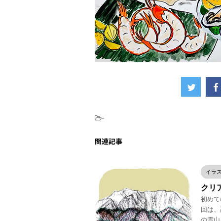
-
関連記事
イラ
クリア
初めての
回は、
の雪山