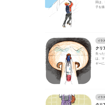
回は、
子を描
イラ
クリア
失った指
は、マ
ギーに
イラ
クリア