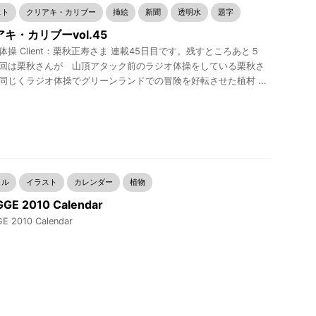
スト
クリアキ・カリブー
挿絵
新聞
透明水
題字
キ・カリブーvol.45
体操 Client：栗秋正寿さま 連載45日目です。残すところあと５
回は栗秋さんが 山頂アタック前のラジオ体操をしている栗秋さ
同じくラジオ体操でグリーンランドでの冒険を好転させた植村 ...
リル
イラスト
カレンダー
植物
GE 2010 Calendar
E 2010 Calendar