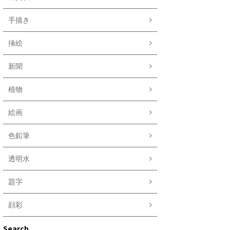
手描き
挿絵
新聞
植物
絵画
色鉛筆
透明水
題字
顔彩
Search