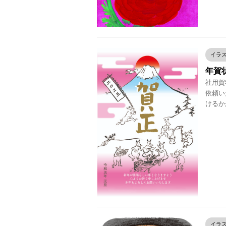
イラ
年賀
社用賀状
依頼い
けるか
イラ