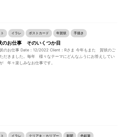
スト
イラレ
ポストカード
年賀状
手描き
状のお仕事 そのいくつか目
のお仕事 Date：12/2022 Client：Rさま 今年もまた 賀状のご
ただきました。毎年 様々なテーマにどんなふうにお答えしてい
が 年々楽しみなお仕事です。
スト
イラレ
クリアキ・カリブー
新聞
色鉛筆