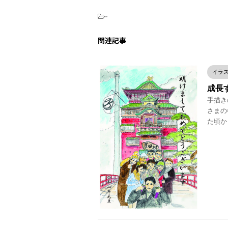
-
関連記事
イラ
成長
手描きの
さまの
た頃か