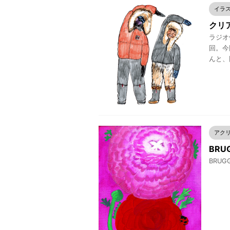
イラ
クリア
ラジオ
回。今
んと、
アク
BRUG
BRUGG