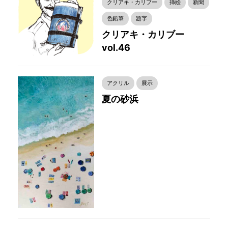
クリアキ・カリブー
挿絵
新聞
色鉛筆
題字
クリアキ・カリブー
vol.46
アクリル
展示
夏の砂浜