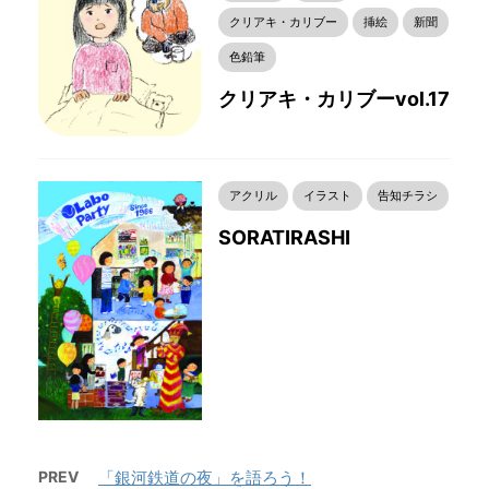
クリアキ・カリブー
挿絵
新聞
色鉛筆
クリアキ・カリブーvol.17
アクリル
イラスト
告知チラシ
SORATIRASHI
PREV
「銀河鉄道の夜」を語ろう！